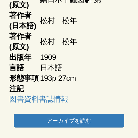
(原文)
著作者
松村 松年
(日本語)
著作者
松村 松年
(原文)
出版年
1909
言語
日本語
形態事項
193p 27cm
注記
図書資料書誌情報
アーカイブを読む