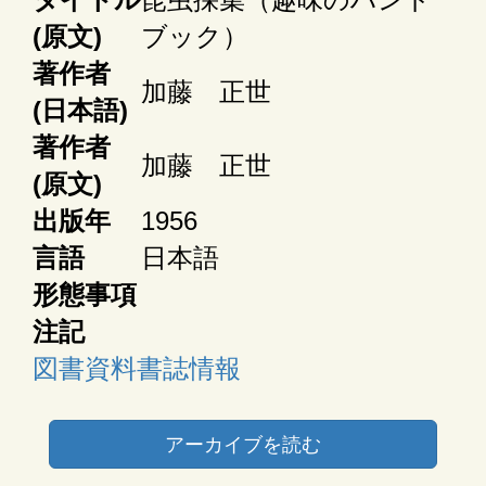
(原文)
ブック）
著作者
加藤 正世
(日本語)
著作者
加藤 正世
(原文)
出版年
1956
言語
日本語
形態事項
注記
図書資料書誌情報
アーカイブを読む