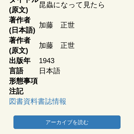
昆蟲になって見たら
(原文)
著作者
加藤 正世
(日本語)
著作者
加藤 正世
(原文)
出版年
1943
言語
日本語
形態事項
注記
図書資料書誌情報
アーカイブを読む