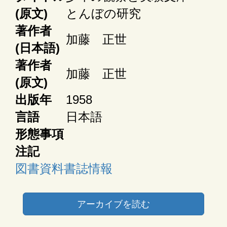
(原文)
とんぼの研究
著作者
加藤 正世
(日本語)
著作者
加藤 正世
(原文)
出版年
1958
言語
日本語
形態事項
注記
図書資料書誌情報
アーカイブを読む