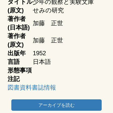
タイトル
少年の観察と実験文庫
(原文)
せみの研究
著作者
加藤 正世
(日本語)
著作者
加藤 正世
(原文)
出版年
1952
言語
日本語
形態事項
注記
図書資料書誌情報
アーカイブを読む